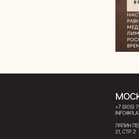
В
НАС
РАВ
МЕД
ЛИМ
РОС
ВРЕ
МОС
+7 (905) 
INFO@PLA
ЛЯЛИН П
21, СТР. 2