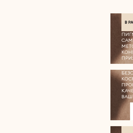
В Р
ПИГ
САМ
МЕТ
КОН
ПРИ
БЕЗ
КОС
ПРО
КАЧ
ВАШ