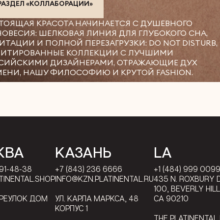
 РАЗДЕЛ «КОЛЛАБОРАЦИИ»
ТОЯЩАЯ КРАСОТА НАЧИНАЕТСЯ С ДУШЕВНОГО
НОВЕСИЯ: ШЕЛКОВАЯ ЛИНИЯ ДЛЯ ГЛУБОКОГО СНА,
ИТАЦИИ И ПОЛНОЙ ПЕРЕЗАГРУЗКИ: DO NOT DISTURB,
ИТИРОВАННЫЕ КОЛЛЕКЦИИ С ЛУЧШИМИ
СИЙСКИМИ ДИЗАЙНЕРАМИ, ОТРАЖАЮЩИЕ ДУХ
МЕНИ, НАШУ ФИЛОСОФИЮ И КРУТОЙ FASHION.
КВА
КАЗАНЬ
LA
791-48-38
+7 (843) 236 6666
+1 (484) 999 009
TINENTAL.SHOP
INFO@KZN.PLATINENTAL.RU
435 N. ROXBURY D
100, BEVERLY HIL
ЕРЕУЛОК ДОМ
УЛ. КАРЛА МАРКСА, 48
CA 90210
КОРПУС 1
THE PLATINENTAL