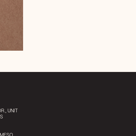
9
R., UNIT
LS
 MESO