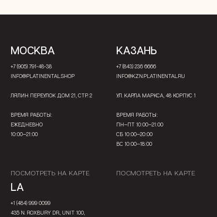
МОСКВА
КАЗАНЬ
+7 (905) 791-48-38
+7 (843) 236 6666
INFO@PLATINENTAL.SHOP
INFO@KZN.PLATINENTAL.RU
ЛЯЛИН ПЕРЕУЛОК ДОМ 21, СТР. 2
УЛ. КАРЛА МАРКСА, 48 КОРПУС 1
ВРЕМЯ РАБОТЫ:
ВРЕМЯ РАБОТЫ:
ЕЖЕДНЕВНО
ПН—ПТ 10:00—21:00
10:00—21:00
СБ 10:00—20:00
ВС 10:00—18:00
ПОСМОТРЕТЬ НА КАРТЕ
ПОСМОТРЕТЬ НА КАРТЕ
LA
+1 (484) 999 0099
435 N. ROXBURY DR., UNIT 100,