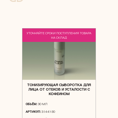
УТОЧНЯЙТЕ СРОКИ ПОСТУПЛЕНИЯ ТОВАРА
NEW
НА СКЛАД
ТОНИЗИРУЮЩАЯ СЫВОРОТКА ДЛЯ
ЛИЦА ОТ ОТЕКОВ И УСТАЛОСТИ С
КОФЕИНОМ
ОБЪЁМ:
30 МЛ
АРТИКУЛ:
3.1.4.4.1-30