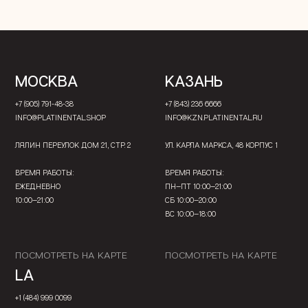
МОСКВА
КАЗАНЬ
+7 (905) 791-48-38
+7 (843) 236 6666
INFO@PLATINENTAL.SHOP
INFO@KZN.PLATINENTAL.RU
ЛЯЛИН ПЕРЕУЛОК ДОМ 21, СТР. 2
УЛ. КАРЛА МАРКСА, 48 КОРПУС 1
ВРЕМЯ РАБОТЫ:
ВРЕМЯ РАБОТЫ:
ЕЖЕДНЕВНО
ПН—ПТ 10:00—21:00
10:00—21:00
СБ 10:00—20:00
ВС 10:00—18:00
ПОСМОТРЕТЬ НА КАРТЕ
ПОСМОТРЕТЬ НА КАРТЕ
LA
+1 (484) 999 0099