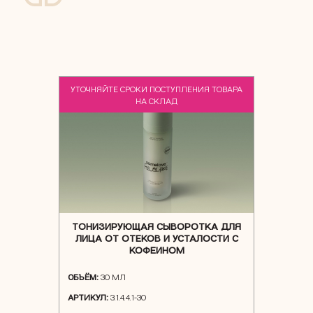
УТОЧНЯЙТЕ СРОКИ ПОСТУПЛЕНИЯ ТОВАРА
NEW
НА СКЛАД
ТОНИЗИРУЮЩАЯ СЫВОРОТКА ДЛЯ
ЛИЦА ОТ ОТЕКОВ И УСТАЛОСТИ С
КОФЕИНОМ
ОБЪЁМ:
30 МЛ
АРТИКУЛ:
3.1.4.4.1-30