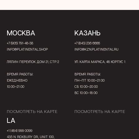
МОСКВА
КАЗАНЬ
+7 (905) 791-48-38
+7 (843) 236 6666
INFO@PLATINENTAL.SHOP
INFO@KZN.PLATINENTAL.RU
ЛЯЛИН ПЕРЕУЛОК ДОМ 21, СТР. 2
УЛ. КАРЛА МАРКСА, 48 КОРПУС 1
ВРЕМЯ РАБОТЫ:
ВРЕМЯ РАБОТЫ:
ЕЖЕДНЕВНО
ПН—ПТ 10:00—21:00
10:00—21:00
СБ 10:00—20:00
ВС 10:00—18:00
ПОСМОТРЕТЬ НА КАРТЕ
ПОСМОТРЕТЬ НА КАРТЕ
LA
+1 (484) 999 0099
435 N. ROXBURY DR., UNIT 100,