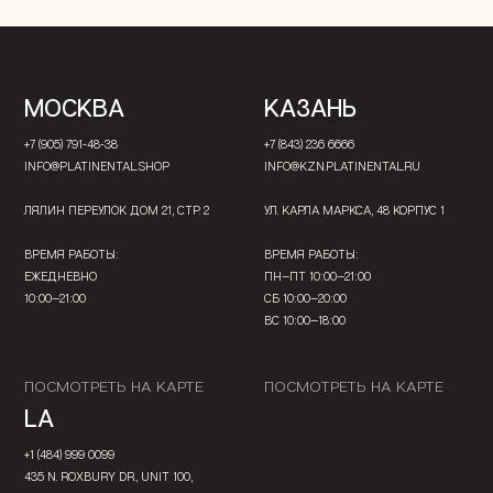
МОСКВА
КАЗАНЬ
+7 (905) 791-48-38
+7 (843) 236 6666
INFO@PLATINENTAL.SHOP
INFO@KZN.PLATINENTAL.RU
ЛЯЛИН ПЕРЕУЛОК ДОМ 21, СТР. 2
УЛ. КАРЛА МАРКСА, 48 КОРПУС 1
ВРЕМЯ РАБОТЫ:
ВРЕМЯ РАБОТЫ:
ЕЖЕДНЕВНО
ПН—ПТ 10:00—21:00
10:00—21:00
СБ 10:00—20:00
ВС 10:00—18:00
ПОСМОТРЕТЬ НА КАРТЕ
ПОСМОТРЕТЬ НА КАРТЕ
LA
+1 (484) 999 0099
435 N. ROXBURY DR., UNIT 100,