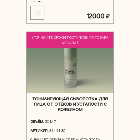
ОБЪЁМ:
50 ГР
12000 ₽
УТОЧНЯЙТЕ СРОКИ ПОСТУПЛЕНИЯ ТОВАРА
NEW
НА СКЛАД
ТОНИЗИРУЮЩАЯ СЫВОРОТКА ДЛЯ
ЛИЦА ОТ ОТЕКОВ И УСТАЛОСТИ С
КОФЕИНОМ
ОБЪЁМ:
30 МЛ
АРТИКУЛ:
3.1.4.4.1-30
СНИМАЕТ ОТЁКИ И СЛЕДЫ УСТАЛОСТИ,