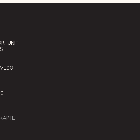
9
R., UNIT
LS
 MESO
00
КАРТЕ