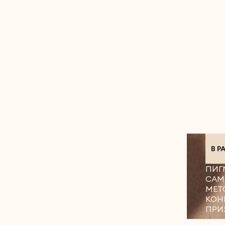
В Р
ПИГ
САМ
МЕТ
КОН
ПРИ