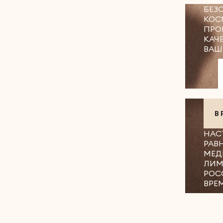
БЕЗ
КОС
ПРО
КАЧ
ВАШ
В
НАС
РАВ
МЕД
ЛИМ
РОС
ВРЕ