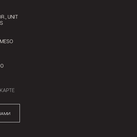
9
R., UNIT
LS
 MESO
00
КАРТЕ
НАМИ