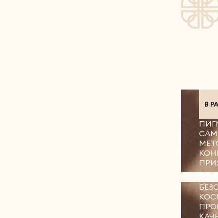
В Р
ПИГ
САМ
МЕТ
КОН
ПРИ
БЕЗ
КОС
ПРО
КАЧ