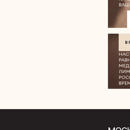
ВАШ
В
НАС
РАВ
МЕД
ЛИМ
РОС
ВРЕ