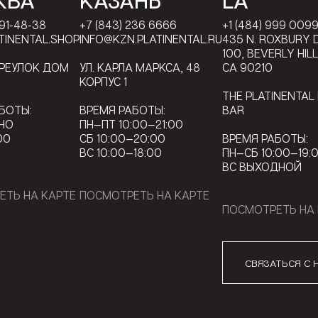
КВА
КАЗАНЬ
LA
791-48-38
+7 (843) 236 6666
+1 (484) 999 009
TINENTAL.SHOP
INFO@KZN.PLATINENTAL.RU
435 N. ROXBURY D
100, BEVERLY HIL
ЕРЕУЛОК ДОМ
УЛ. КАРЛА МАРКСА, 48
CA 90210
КОРПУС 1
THE PLATINENTAL
БОТЫ:
ВРЕМЯ РАБОТЫ:
BAR
НО
ПН—ПТ 10:00—21:00
00
СБ 10:00—20:00
ВРЕМЯ РАБОТЫ:
ВС 10:00—18:00
ПН—СБ 10:00—19:
ВС ВЫХОДНОЙ
ЕТЬ НА КАРТЕ
ПОСМОТРЕТЬ НА КАРТЕ
ПОСМОТРЕТЬ НА 
СВЯЗАТЬСЯ С 