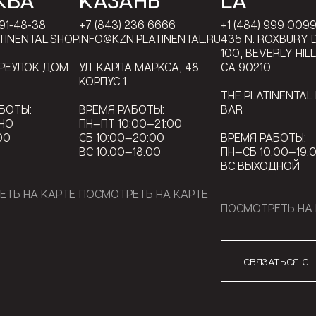
КВА
КАЗАНЬ
LA
791-48-38
+7 (843) 236 6666
+1 (484) 999 009
TINENTAL.SHOP
INFO@KZN.PLATINENTAL.RU
435 N. ROXBURY D
100, BEVERLY HIL
ЕРЕУЛОК ДОМ
УЛ. КАРЛА МАРКСА, 48
CA 90210
КОРПУС 1
THE PLATINENTAL
БОТЫ:
ВРЕМЯ РАБОТЫ:
BAR
НО
ПН—ПТ 10:00—21:00
00
СБ 10:00—20:00
ВРЕМЯ РАБОТЫ:
ВС 10:00—18:00
ПН—СБ 10:00—19:
ВС ВЫХОДНОЙ
ЕТЬ НА КАРТЕ
ПОСМОТРЕТЬ НА КАРТЕ
ПОСМОТРЕТЬ НА 
СВЯЗАТЬСЯ С 