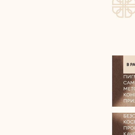
В Р
ПИГ
САМ
МЕТ
КОН
ПРИ
БЕЗ
КОС
ПРО
КАЧ