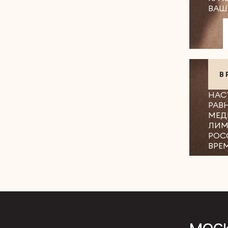
ВАШ
В
НАС
РАВ
МЕД
ЛИМ
РОС
ВРЕ