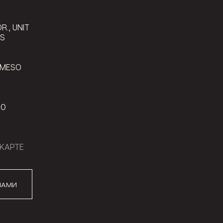
9
R., UNIT
LS
 MESO
00
КАРТЕ
НАМИ