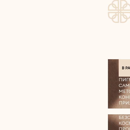
В Р
ПИГ
САМ
МЕТ
КОН
ПРИ
БЕЗ
КОС
ПРО