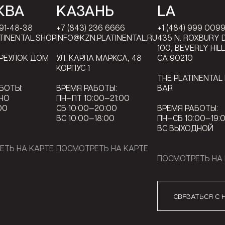
КВА
КАЗАНЬ
LA
791-48-38
+7 (843) 236 6666
+1 (484) 999 009
TINENTAL.SHOP
INFO@KZN.PLATINENTAL.RU
435 N. ROXBURY D
100, BEVERLY HIL
ЕРЕУЛОК ДОМ
УЛ. КАРЛА МАРКСА, 48
CA 90210
КОРПУС 1
THE PLATINENTAL
БОТЫ:
ВРЕМЯ РАБОТЫ:
BAR
НО
ПН—ПТ 10:00—21:00
00
СБ 10:00—20:00
ВРЕМЯ РАБОТЫ:
ВС 10:00—18:00
ПН—СБ 10:00—19:
ВС ВЫХОДНОЙ
ЕТЬ НА КАРТЕ
ПОСМОТРЕТЬ НА КАРТЕ
ПОСМОТРЕТЬ НА 
СВЯЗАТЬСЯ С 