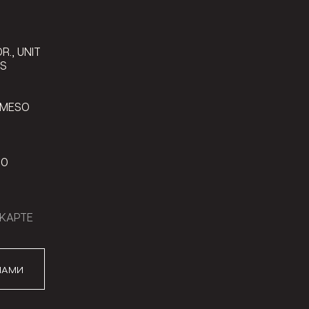
9
R., UNIT
LS
 MESO
00
КАРТЕ
НАМИ