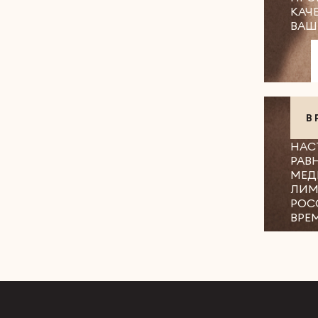
КАЧ
ВАШ
В
НАС
РАВ
МЕД
ЛИМ
РОС
ВРЕ