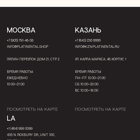
МОСКВА
КАЗАНЬ
+7 (905) 791-48-38
+7 (843) 236 6666
INFO@PLATINENTAL.SHOP
INFO@KZN.PLATINENTAL.RU
ЛЯЛИН ПЕРЕУЛОК ДОМ 21, СТР. 2
УЛ. КАРЛА МАРКСА, 48 КОРПУС 1
ВРЕМЯ РАБОТЫ:
ВРЕМЯ РАБОТЫ:
ЕЖЕДНЕВНО
ПН—ПТ 10:00—21:00
10:00—21:00
СБ 10:00—20:00
ВС 10:00—18:00
ПОСМОТРЕТЬ НА КАРТЕ
ПОСМОТРЕТЬ НА КАРТЕ
LA
+1 (484) 999 0099
435 N. ROXBURY DR., UNIT 100,