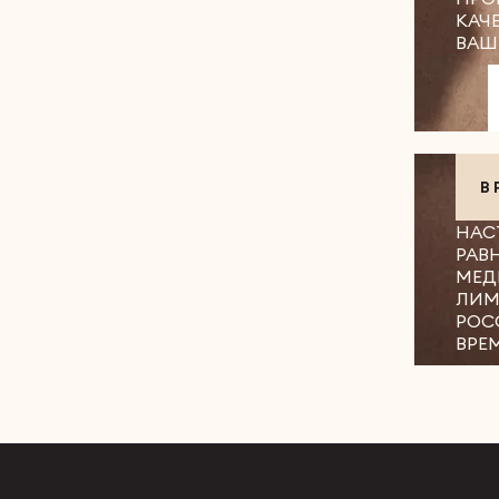
КАЧ
ВАШ
В
НАС
РАВ
МЕД
ЛИМ
РОС
ВРЕ