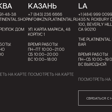
КВА
КАЗАНЬ
LA
791-48-38
+7 (843) 236 6666
+1 (484) 999 009
TINENTAL.SHOP
INFO@KZN.PLATINENTAL.RU
435 N. ROXBURY D
100, BEVERLY HIL
ЕРЕУЛОК ДОМ
УЛ. КАРЛА МАРКСА, 48
CA 90210
КОРПУС 1
THE PLATINENTAL
БОТЫ:
ВРЕМЯ РАБОТЫ:
BAR
НО
ПН—ПТ 10:00—21:00
00
СБ 10:00—20:00
ВРЕМЯ РАБОТЫ:
ВС 10:00—18:00
ПН—СБ 10:00—19:
ВС ВЫХОДНОЙ
ЕТЬ НА КАРТЕ
ПОСМОТРЕТЬ НА КАРТЕ
ПОСМОТРЕТЬ НА 
СВЯЗАТЬСЯ С 