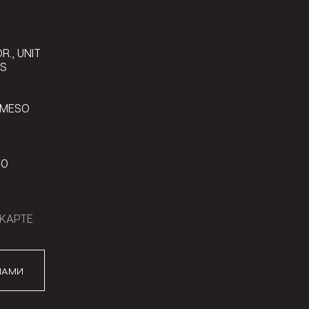
9
R., UNIT
LS
 MESO
00
КАРТЕ
НАМИ