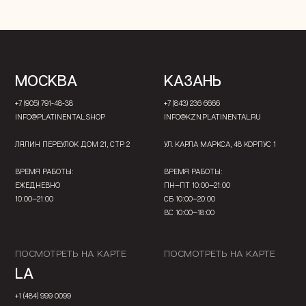
МОСКВА
КАЗАНЬ
+7 (905) 791-48-38
+7 (843) 236 6666
INFO@PLATINENTAL.SHOP
INFO@KZN.PLATINENTAL.RU
ЛЯЛИН ПЕРЕУЛОК ДОМ 21, СТР. 2
УЛ. КАРЛА МАРКСА, 48 КОРПУС 1
ВРЕМЯ РАБОТЫ:
ВРЕМЯ РАБОТЫ:
ЕЖЕДНЕВНО
ПН—ПТ 10:00—21:00
10:00—21:00
СБ 10:00—20:00
ВС 10:00—18:00
ПОСМОТРЕТЬ НА КАРТЕ
ПОСМОТРЕТЬ НА КАРТЕ
LA
+1 (484) 999 0099