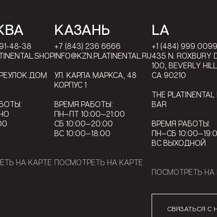
КВА
КАЗАНЬ
LA
791-48-38
+7 (843) 236 6666
+1 (484) 999 009
TINENTAL.SHOP
INFO@KZN.PLATINENTAL.RU
435 N. ROXBURY D
100, BEVERLY HIL
ЕРЕУЛОК ДОМ
УЛ. КАРЛА МАРКСА, 48
CA 90210
КОРПУС 1
THE PLATINENTAL
БОТЫ:
ВРЕМЯ РАБОТЫ:
BAR
НО
ПН—ПТ 10:00—21:00
00
СБ 10:00—20:00
ВРЕМЯ РАБОТЫ:
ВС 10:00—18:00
ПН—СБ 10:00—19:
ВС ВЫХОДНОЙ
ЕТЬ НА КАРТЕ
ПОСМОТРЕТЬ НА КАРТЕ
ПОСМОТРЕТЬ НА 
СВЯЗАТЬСЯ С 