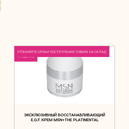
СНОВА В
УТОЧНЯЙТЕ СРОКИ ПОСТУПЛЕНИЯ ТОВАРА НА СКЛАД
ПРОДАЖЕ
ЭКСКЛЮЗИВНЫЙ ВОССТАНАВЛИВАЮЩИЙ
E.G.F. КРЕМ MSN+THE PLATINENTAL