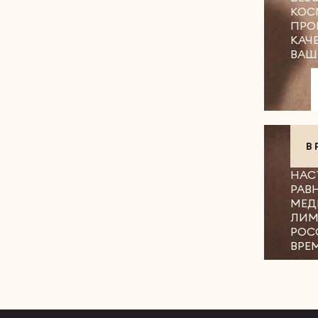
КОС
ПРО
КАЧ
ВАШ
В
НАС
РАВ
МЕД
ЛИМ
РОС
ВРЕ