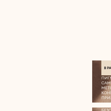
В Р
ПИГ
САМ
МЕТ
КОН
ПРИ
БЕЗ