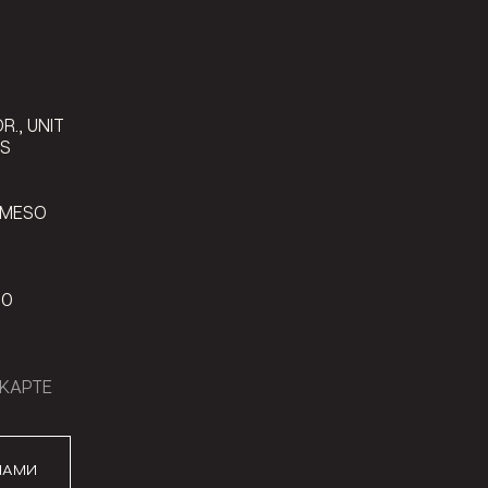
9
R., UNIT
LS
 MESO
00
КАРТЕ
НАМИ