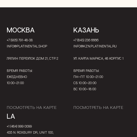
МОСКВА
КАЗАНЬ
+7 (905) 791-48-38
+7 (843) 236 6666
INFO@PLATINENTAL.SHOP
INFO@KZN.PLATINENTAL.RU
ЛЯЛИН ПЕРЕУЛОК ДОМ 21, СТР. 2
УЛ. КАРЛА МАРКСА, 48 КОРПУС 1
ВРЕМЯ РАБОТЫ:
ВРЕМЯ РАБОТЫ:
ЕЖЕДНЕВНО
ПН—ПТ 10:00—21:00
10:00—21:00
СБ 10:00—20:00
ВС 10:00—18:00
ПОСМОТРЕТЬ НА КАРТЕ
ПОСМОТРЕТЬ НА КАРТЕ
LA
+1 (484) 999 0099
435 N. ROXBURY DR., UNIT 100,