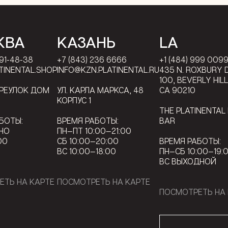
КВА
КАЗАНЬ
LA
791-48-38
+7 (843) 236 6666
+1 (484) 999 009
TINENTAL.SHOP
INFO@KZN.PLATINENTAL.RU
435 N. ROXBURY D
100, BEVERLY HIL
ЕРЕУЛОК ДОМ
УЛ. КАРЛА МАРКСА, 48
CA 90210
КОРПУС 1
THE PLATINENTAL
БОТЫ:
ВРЕМЯ РАБОТЫ:
BAR
НО
ПН—ПТ 10:00—21:00
00
СБ 10:00—20:00
ВРЕМЯ РАБОТЫ:
ВС 10:00—18:00
ПН—СБ 10:00—19:
ВС ВЫХОДНОЙ
ЕТЬ НА КАРТЕ
ПОСМОТРЕТЬ НА КАРТЕ
ПОСМОТРЕТЬ НА 