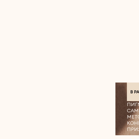
В Р
ПИГ
САМ
МЕТ
КОН
ПРИ