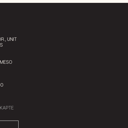
9
R., UNIT
LS
 MESO
00
КАРТЕ