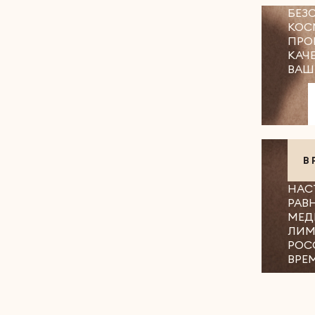
БЕЗ
КОС
ПРО
КАЧ
ВАШ
В
НАС
РАВ
МЕД
ЛИМ
РОС
ВРЕ