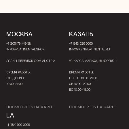
МОСКВА
КАЗАНЬ
+7 (905) 791-48-38
+7 (843) 236 6666
INFO@PLATINENTAL.SHOP
INFO@KZN.PLATINENTAL.RU
ЛЯЛИН ПЕРЕУЛОК ДОМ 21, СТР. 2
УЛ. КАРЛА МАРКСА, 48 КОРПУС 1
ВРЕМЯ РАБОТЫ:
ВРЕМЯ РАБОТЫ:
ЕЖЕДНЕВНО
ПН—ПТ 10:00—21:00
10:00—21:00
СБ 10:00—20:00
ВС 10:00—18:00
ПОСМОТРЕТЬ НА КАРТЕ
ПОСМОТРЕТЬ НА КАРТЕ
LA
+1 (484) 999 0099